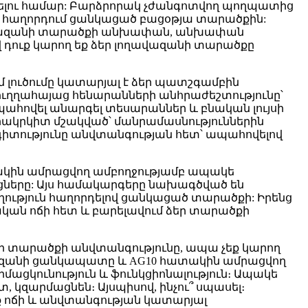
լու համար: Բարձրորակ չժանգոտվող պողպատից
 է հաղորդում ցանկացած բացօթյա տարածքին:
ղավազանի տարածքի անխափան, անխափան
ուք կարող եք ձեր լողավազանի տարածքը
 լուծումը կատարյալ է ձեր պատշգամբին
ն ուղղահայաց հենարանների անհրաժեշտությունը՝
 ապահովել անարգել տեսարաններ և բնական լույսի
նրակրկիտ մշակված՝ մանրամասնություններին
գիտությունը անվտանգության հետ՝ ապահովելով
կին ամրացվող ամբողջությամբ ապակե
ները: Այս համակարգերը նախագծված են
ւթյուն հաղորդելով ցանկացած տարածքի: Իրենց
ն ​​​​ոճի հետ և բարելավում ձեր տարածքի
նի տարածքի անվտանգությունը, ապա չեք կարող
ազանի ցանկապատը և AG10 հատակին ամրացվող
ացկունություն և ֆունկցիոնալություն։ Ապակե
կզարմացնեն։ Այսպիսով, ինչու՞ սպասել։
ք ոճի և անվտանգության կատարյալ