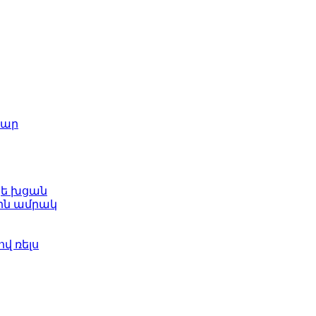
շար
կե խցան
ին ամրակ
վ ռելս