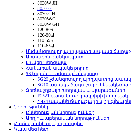
8030W-JH
8030-G
8030-GH
8030W-G
8030W-GH
120-80S
120-80Ա
110-65S
110-65Ա
Անժանգոտվող պողպատե ապակե ճաղա
Արտաքին ցանկապատ
Լուվեր Պերգալա
Հակառակ ապակե քորոց
SS խցան և ամրացման քորոց
SG20 չժանգոտվող պողպատից ապա
SG10 ապակե ճաղաշարի հենակետայ
Ձեռնաշղթայի խողովակ և պարագաներ
F2521 քառակուսի բազրիքի խողովակ
Y424 ապակե ճաղաշարի կլոր գլխարկո
Նորություններ
Ընկերության նորություններ
Արդյունաբերական նորություններ
Հաճախակի տրվող հարցեր
Կապ մեզ հետ