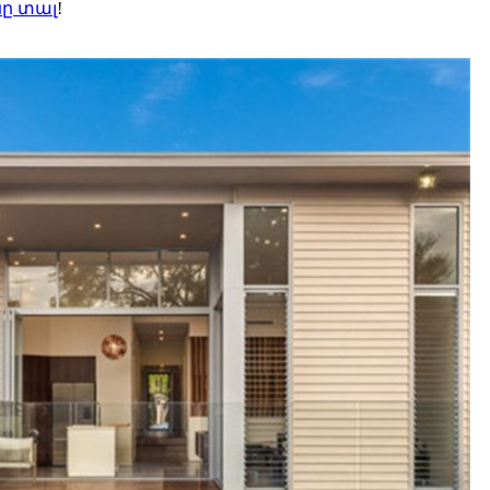
նը տալ
!