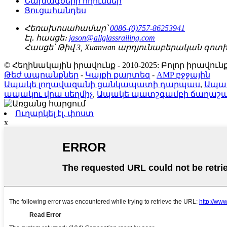
Նախագծերի հղումներ
Ցուցահանդես
Հեռախոսահամար՝
0086-(0)757-86253941
Էլ․ հասցե։
jason@allglassrailing.com
Հասցե՝
Թիվ 3, Xuanwan արդյունաբերական գոտի, Shish
© Հեղինակային իրավունք - 2010-2025: Բոլոր իրավ
Թեժ ապրանքներ
-
Կայքի քարտեզ
-
AMP բջջային
Ապակե լողավազանի ցանկապատի դարպաս
,
Ապակ
ապակու վրա սեղմիչ
,
Ապակե պատշգամբի ճաղաշա
Ուղարկել էլ. փոստ
x