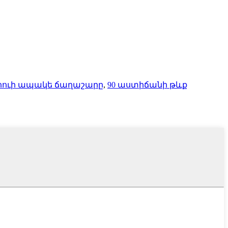
ոուի ապակե ճաղաշարը
,
90 աստիճանի թևք