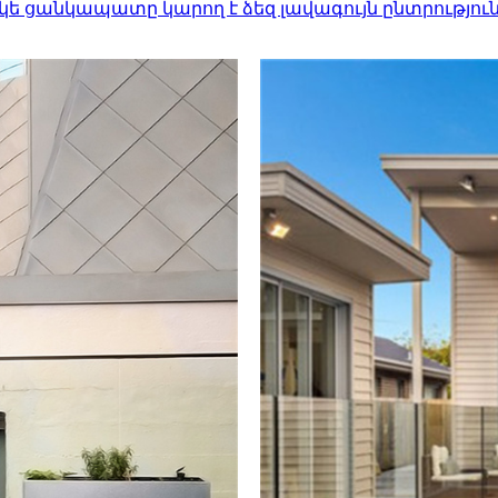
ե ցանկապատը կարող է ձեզ լավագույն ընտրությու