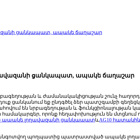
վազանի ցանկապատ, ապակե ճաղաշար
ողավազանի ցանկապատ, ապակե ճաղաշար
րբագեղության և ժամանակակիցության շունչ հաղորդե
ւք ցանկանում եք ընդգծել ձեր պատշգամբի գեղեցկո
ւմ են նրբագեղության և ֆունկցիոնալության կատար
 համակարգեր, որոնք հեղափոխություն են մտցնում
ծ ապակե լողավազանի ցանկապատ
և
AG10 հատակին
0 չժանգոտվող պողպատից պատրաստված ապակե լող