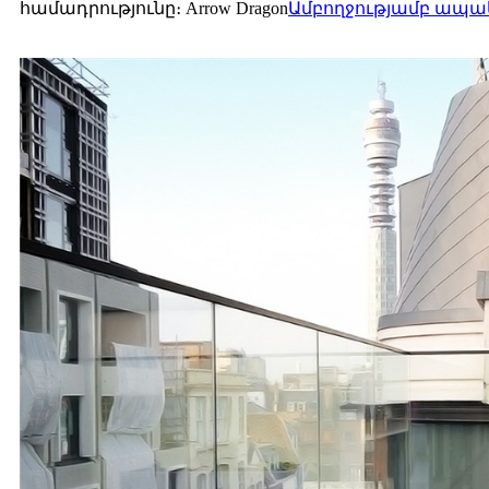
համադրությունը։ Arrow Dragon
Ամբողջությամբ ապակ