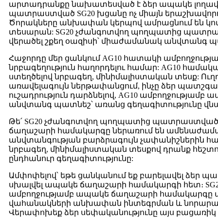
արտադրանքը նախատեսված է ձեր ապակե լողավ
պատրաստված SG20 խցանը ոչ միայն երաշխավորու
Ծորակները անխափան կերպով ամրացնում են կ
տեսարան: SG20 չժանգոտվող պողպատից պատրա
վերածել շքեղ օազիսի՝ միաժամանակ անվտանգ պահ
Հաջորդը մեր ցանկում AG10 հատակի ամբողջությ
նրբագեղություն հաղորդելու համար: AG10 համակա
ստեղծելով նրբագեղ, մինիմալիստական ​​տեսք: Ու
առավելագույն ներթափանցում, ինչը ձեր պատշգամ
ուշադրություն դարձնելով, AG10 ամբողջությամ
անվտանգ պատնեշ՝ առանց գեղագիտությունը վնա
Թե՛ SG20 չժանգոտվող պողպատից պատրաստված
ճաղաշարի համակարգը ներառում են ամենաժամա
անվտանգության բարձրագույն չափանիշներին հ
նրբագեղ, մինիմալիստական ​​​​տեսքով դրանք հեշ
ընդհանուր գեղագիտությունը:
Ամփոփելով՝ եթե ցանկանում եք բարելավել ձեր 
սխալվել ապակե ճաղաշարի համակարգի հետ։ S
ամբողջությամբ ապակե ճաղաշարի համակարգը առա
վահանակների անխափան ինտեգրման և նորարարակա
Վերափոխեք ձեր սեփականությունը այս բացառիկ