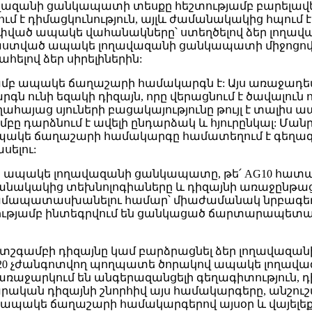
ազանի ցանկապատի տեսքը հեշտությամբ բարելավե
մ է դիմացկունություն, այլև ժամանակակից հպում
ոփված ապակե վահանակները՝ ստեղծելով ձեր լո
ստված ապակե լողավազանի ցանկապատի միջոցով դ
ելով ձեր սիրելիներին:
ամբ ապակե ճաղաշարի համակարգն է: Այս առաջադեմ
րգն ունի եզակի դիզայն, որը վերացնում է ծավալու
ղղահայաց սյուների բացակայությունը թույլ է տալիս
բը դարձնում է ավելի ընդարձակ և հյուրընկալ: Մա
բ ապակե ճաղաշարի համակարգը համատեղում է գեղա
սելու:
 ապակե լողավազանի ցանկապատը, թե՛ AG10 հատա
նակակից տեխնոլոգիաները և դիզայնի առաջընթաց
ամապատասխանելու համար՝ միաժամանակ նրբագեղո
տությամբ ինտեգրվում են ցանկացած ճարտարապետակա
պատշգամբի դիզայնը կամ բարձրացնել ձեր լողավազա
G20 չժանգոտվող պողպատե ծորակով ապակե լողավ
ջարկում են անգերազանցելի գեղագիտություն, դիմ
ն դիզայնի շնորհիվ այս համակարգերը, անշուշտ, 
 ապակե ճաղաշարի համակարգերով այսօր և վայելե