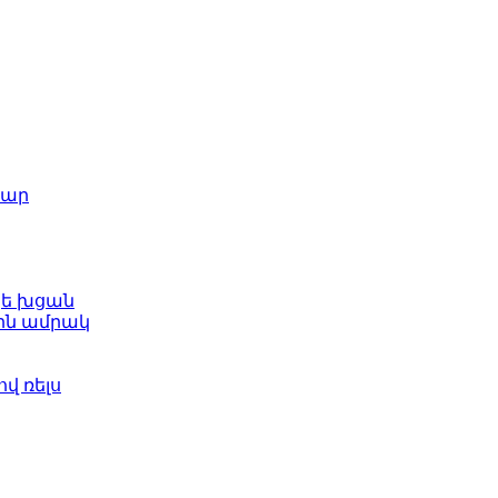
շար
կե խցան
ին ամրակ
վ ռելս