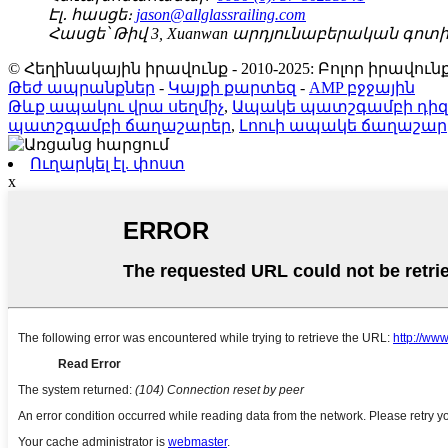
Էլ․ հասցե։
jason@allglassrailing.com
Հասցե՝
Թիվ 3, Xuanwan արդյունաբերական գոտի, Shish
© Հեղինակային իրավունք - 2010-2025: Բոլոր իրավ
Թեժ ապրանքներ
-
Կայքի քարտեզ
-
AMP բջջային
Թևք ապակու վրա սեղմիչ
,
Ապակե պատշգամբի դիզ
պատշգամբի ճաղաշարեր
,
Լոուի ապակե ճաղաշար
Ուղարկել էլ. փոստ
x