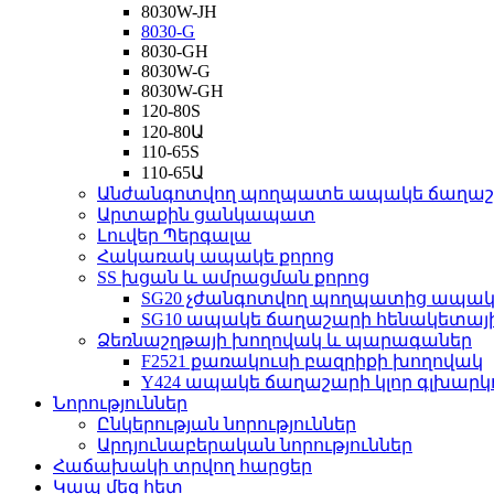
8030W-JH
8030-G
8030-GH
8030W-G
8030W-GH
120-80S
120-80Ա
110-65S
110-65Ա
Անժանգոտվող պողպատե ապակե ճաղա
Արտաքին ցանկապատ
Լուվեր Պերգալա
Հակառակ ապակե քորոց
SS խցան և ամրացման քորոց
SG20 չժանգոտվող պողպատից ապա
SG10 ապակե ճաղաշարի հենակետայ
Ձեռնաշղթայի խողովակ և պարագաներ
F2521 քառակուսի բազրիքի խողովակ
Y424 ապակե ճաղաշարի կլոր գլխարկո
Նորություններ
Ընկերության նորություններ
Արդյունաբերական նորություններ
Հաճախակի տրվող հարցեր
Կապ մեզ հետ