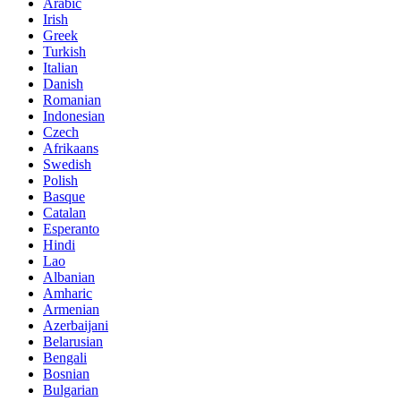
Arabic
Irish
Greek
Turkish
Italian
Danish
Romanian
Indonesian
Czech
Afrikaans
Swedish
Polish
Basque
Catalan
Esperanto
Hindi
Lao
Albanian
Amharic
Armenian
Azerbaijani
Belarusian
Bengali
Bosnian
Bulgarian