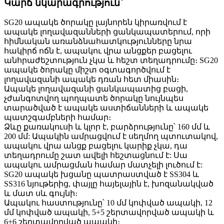
Կարճ նկարագրություն՝
SG20 ապակե ծորակը լայնորեն կիրառվում է
ապակե լողավազանների ցանկապատերում, որի
հիմնական առանձնահատկությունները նրա
հակիրճ ոճն է, ապակու վրա անցքեր բացելու
անհրաժեշտություն չկա և հեշտ տեղադրումը։ SG20
ապակե ծորակը միշտ օգտագործվում է
լողավազանի ապակե դռան հետ միասին։
Ապակե լողավազանի ցանկապատից բացի,
չժանգոտվող պողպատե ծորակը նույնպես
տարածված է ապակե աստիճանների և ապակե
պատշգամբների համար։
Ձևը քառակուսի և կլոր է, բարձրությունը՝ 160 մմ և
200 մմ: Ապակին ամրացվում է սեղմող պտուտակով,
ապակու վրա անցք բացելու կարիք չկա, դա
տեղադրումը շատ ավելի հեշտացնում է: Սա
ապակու ամրացման համար մատչելի լուծում է:
SG20 ապակե խցանը պատրաստված է SS304 և
SS316 նյութերից, փայլը հայելային է, խոզանակված
և մատ սև գույնի։
Ապակու հաստությունը՝ 10 մմ կոփված ապակի, 12
մմ կոփված ապակի, 5+5 շերտավորված ապակի և
6+6 շերտավորված ապակի։