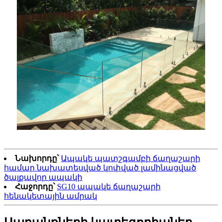
Նախորդը՝
Ապակե պատշգամբի ճաղաշարի
համար նախատեսված կոփված լամինացված
ծալքավոր ապակի
Հաջորդը՝
SG10 ապակե ճաղաշարի
հենակետային ամրակ