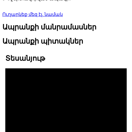
Ուղարկեք մեզ էլ. նամակ
Ապրանքի մանրամասներ
Ապրանքի պիտակներ
Տեսանյութ