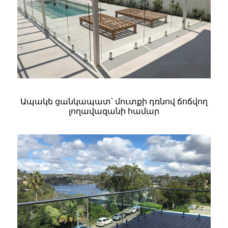
Ապակե ցանկապատ՝ մուտքի դռնով ճոճվող
լողավազանի համար