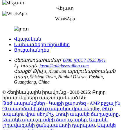
Վեչատ
WhatsApp
Վկայական
Նախագծերի հղումներ
Ցուցահանդես
Հեռախոսահամար՝
0086-(0)757-86253941
Էլ․ հասցե։
jason@allglassrailing.com
Հասցե՝
Թիվ 3, Xuanwan արդյունաբերական
գոտի, Shishan Town, Nanhai District, Foshan,
Guangdong, China
© Հեղինակային իրավունք - 2010-2025: Բոլոր
իրավունքները պաշտպանված են։
Թեժ ապրանքներ
-
Կայքի քարտեզ
-
AMP բջջային
90 աստիճանի թևք ապակու վրա սեղմիչ
,
Թևք
ապակու վրա սեղմիչ
,
Լոուի ապակե ճաղաշարը
,
Ապակե պատշգամբի ճաղաշարեր
,
Ապակե
լողավազանի ցանկապատի դարպաս
,
Ապակե