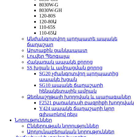
8030W-G
8030W-GH
120-80S
120-80Ա
110-65S
110-65Ա
Անժանգոտվող պողպատե ապակե
ճաղաշար
Արտաքին ցանկապատ
Լուվեր Պերգալա
Հակառակ ապակե քորոց
SS խցան և ամրացման քորոց
SG20 չժանգոտվող պողպատից
ապակե խցան
SG10 ապակե ճաղաշարի
հենակետային ամրակ
Ձեռնաշղթայի խողովակ և պարագաներ
F2521 քառակուսի բազրիքի խողովակ
Y424 ապակե ճաղաշարի կլոր
գլխարկով ռելս
Նորություններ
Ընկերության նորություններ
Արդյունաբերական նորություններ