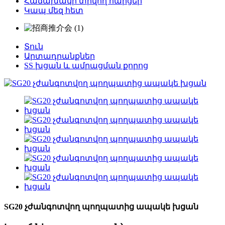
Հաճախակի տրվող հարցեր
Կապ մեզ հետ
Տուն
Արտադրանքներ
SS խցան և ամրացման քորոց
SG20 չժանգոտվող պողպատից ապակե խցան