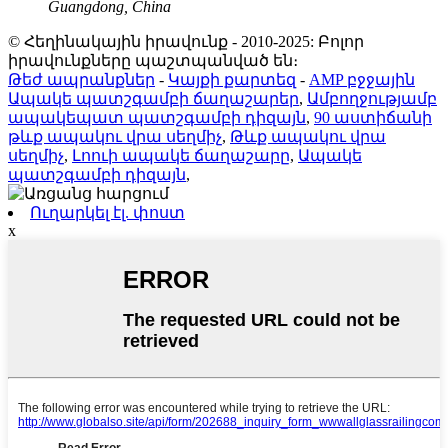
Guangdong, China
© Հեղինակային իրավունք - 2010-2025: Բոլոր
իրավունքները պաշտպանված են։
Թեժ ապրանքներ
-
Կայքի քարտեզ
-
AMP բջջային
Ապակե պատշգամբի ճաղաշարեր
,
Ամբողջությամբ
ապակեպատ պատշգամբի դիզայն
,
90 աստիճանի
թևք ապակու վրա սեղմիչ
,
Թևք ապակու վրա
սեղմիչ
,
Լոուի ապակե ճաղաշարը
,
Ապակե
պատշգամբի դիզայն
,
Ուղարկել էլ. փոստ
x