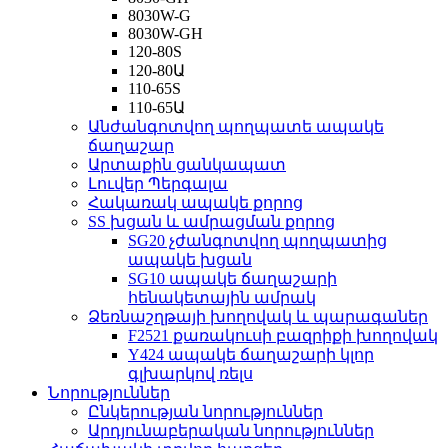
8030W-G
8030W-GH
120-80S
120-80Ա
110-65S
110-65Ա
Անժանգոտվող պողպատե ապակե
ճաղաշար
Արտաքին ցանկապատ
Լուվեր Պերգալա
Հակառակ ապակե քորոց
SS խցան և ամրացման քորոց
SG20 չժանգոտվող պողպատից
ապակե խցան
SG10 ապակե ճաղաշարի
հենակետային ամրակ
Ձեռնաշղթայի խողովակ և պարագաներ
F2521 քառակուսի բազրիքի խողովակ
Y424 ապակե ճաղաշարի կլոր
գլխարկով ռելս
Նորություններ
Ընկերության նորություններ
Արդյունաբերական նորություններ