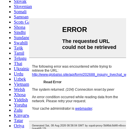
Slovak
Slovenian
Somali
Samoan
Scots Gaelic
Shona
Sindhi
Sundanese
Swahili
Tajik
Tamil
Telugu
Thai
Ukrainian
Urdu
Uzbek
Vietnamese
Welsh
Xhosa
Yiddish
Yoruba
Zulu
Kinyarwanda
Tatar
Oriya