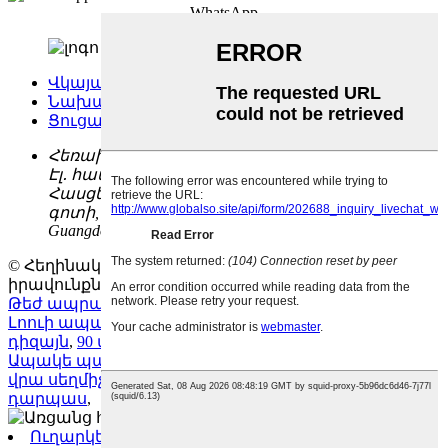
WhatsApp
Վկայական
Նախագծերի հղումներ
Ցուցահանդես
Հեռախոսահամար՝
0086-(0)757-86253941
Էլ․ հասցե։
jason@allglassrailing.com
Հասցե՝
Թիվ 3, Xuanwan արդյունաբերական
գոտի, Shishan Town, Nanhai District, Foshan,
Guangdong, China
© Հեղինակային իրավունք - 2010-2025: Բոլոր
իրավունքները պաշտպանված են։
Թեժ ապրանքներ
-
Կայքի քարտեզ
-
AMP բջջային
Լոուի ապակե ճաղաշարը
,
Ապակե պատշգամբի
դիզայն
,
90 աստիճանի թևք ապակու վրա սեղմիչ
,
Ապակե պատշգամբի ճաղաշարեր
,
Թևք ապակու
վրա սեղմիչ
,
Ապակե լողավազանի ցանկապատի
դարպաս
,
Ուղարկել էլ. փոստ