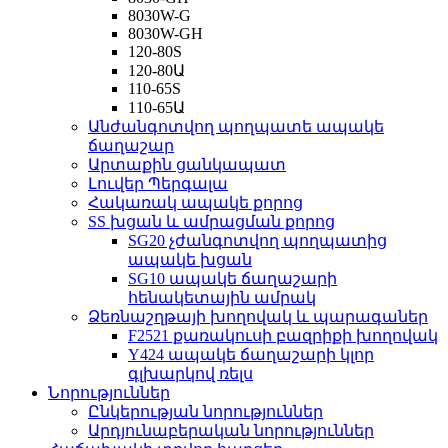
8030W-G
8030W-GH
120-80S
120-80Ա
110-65S
110-65Ա
Անժանգոտվող պողպատե ապակե
ճաղաշար
Արտաքին ցանկապատ
Լուվեր Պերգալա
Հակառակ ապակե քորոց
SS խցան և ամրացման քորոց
SG20 չժանգոտվող պողպատից
ապակե խցան
SG10 ապակե ճաղաշարի
հենակետային ամրակ
Ձեռնաշղթայի խողովակ և պարագաներ
F2521 քառակուսի բազրիքի խողովակ
Y424 ապակե ճաղաշարի կլոր
գլխարկով ռելս
Նորություններ
Ընկերության նորություններ
Արդյունաբերական նորություններ