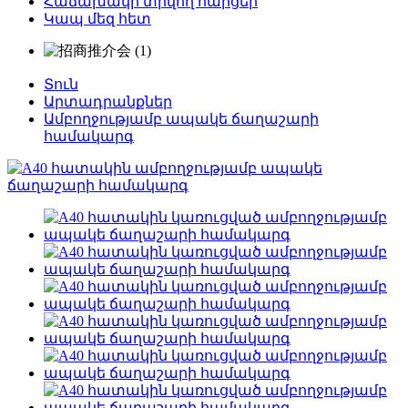
Հաճախակի տրվող հարցեր
Կապ մեզ հետ
Տուն
Արտադրանքներ
Ամբողջությամբ ապակե ճաղաշարի
համակարգ