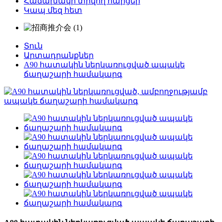
Հաճախակի տրվող հարցեր
Կապ մեզ հետ
Տուն
Արտադրանքներ
A90 հատակին ներկառուցված ապակե
ճաղաշարի համակարգ