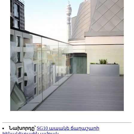
Նախորդը՝
SG10 ապակե ճաղաշարի
հենակետային ամրակ