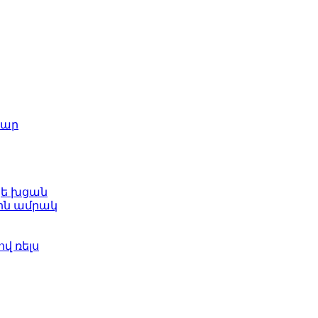
շար
կե խցան
ին ամրակ
վ ռելս