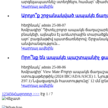
արգելապատնեշ ստեղծելու համար՝ միաժ
Կարդալ ավելին
Արդյո՞ք շրջանակված ապակե ճաղաշ
հեղինակ՝ admin 25-08-07
Խմբագիր՝ Դիտել բոլոր ապակե ճաղաշար
բնակելի, այնպես էլ առևտրային տարածքն
այո՝ բազմաթիվ պատճառներով: Շրջանակ
անվտանգություն...
Կարդալ ավելին
Որո՞նք են ապակե պաշտպանիչ ց
հեղինակ՝ admin 25-08-06
Խմբագիր՝ View Mate Բոլոր ապակե ճա
ստուգաթերթիկ (2024 IBC/ADA/ASCE) 1. Ն
Z97.1) Նվազագույն հաստությունը՝ 12 մմ (
Կարդալ ավելին
1
2
3
4
5
6
Հաջորդը >
>>
Էջ 1 / 7