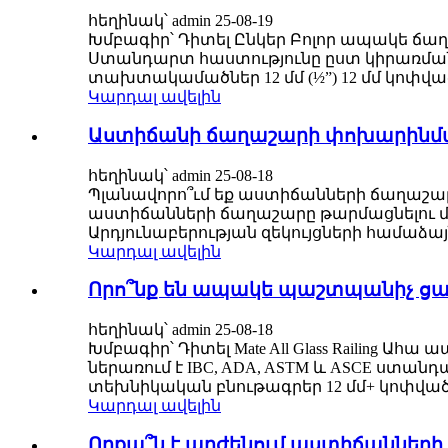
հեղինակ՝ admin 25-08-19
Խմբագիր՝ Դիտել Ընկեր Բոլոր ապակե ճա
Ստանդարտ հաստությունը ըստ կիրառման
տախտակամածներ 12 մմ (½”) 12 մմ կոփված I
Կարդալ ավելին
Աստիճանի ճաղաշարի փոխարինմա
հեղինակ՝ admin 25-08-18
Պլանավորո՞ւմ եք աստիճանների ճաղաշարի
աստիճանների ճաղաշարը թարմացնելու մաս
Արդյունաբերության զեկույցների համաձա
Կարդալ ավելին
Որո՞նք են ապակե պաշտպանիչ ց
հեղինակ՝ admin 25-08-18
Խմբագիր՝ Դիտել Mate All Glass Raili
ներառում է IBC, ADA, ASTM և ASCE ստան
տեխնիկական բնութագրեր 12 մմ+ կոփված (
Կարդալ ավելին
Որքա՞ն է արժենում աստիճանների