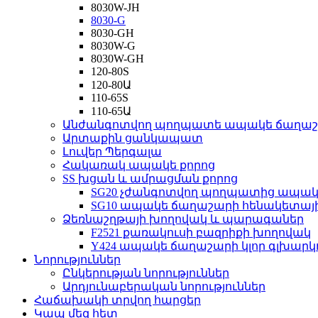
8030W-JH
8030-G
8030-GH
8030W-G
8030W-GH
120-80S
120-80Ա
110-65S
110-65Ա
Անժանգոտվող պողպատե ապակե ճաղա
Արտաքին ցանկապատ
Լուվեր Պերգալա
Հակառակ ապակե քորոց
SS խցան և ամրացման քորոց
SG20 չժանգոտվող պողպատից ապա
SG10 ապակե ճաղաշարի հենակետայ
Ձեռնաշղթայի խողովակ և պարագաներ
F2521 քառակուսի բազրիքի խողովակ
Y424 ապակե ճաղաշարի կլոր գլխարկո
Նորություններ
Ընկերության նորություններ
Արդյունաբերական նորություններ
Հաճախակի տրվող հարցեր
Կապ մեզ հետ